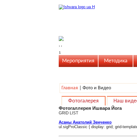
›
‹
1
Мероприятия
Методика
Главная
|
Фото и Видео
Фотогалерея
Наш виде
Фотогаллерея Ишвара Йога
GRID
LIST
Асаны Анатолий Зенченко
ul.sigProClassic { display: grid; grid-templ