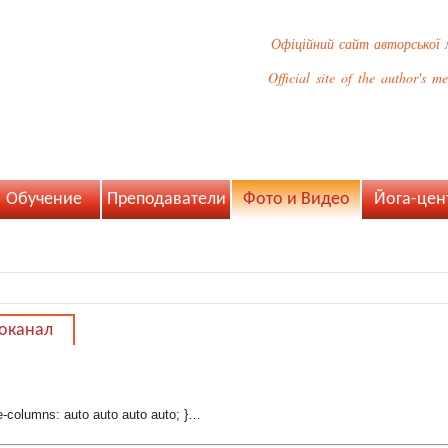
Офіційний сайт авторської 
Official site of the author's 
Обучение
Преподаватели
Фото и Видео
Йога-цен
оканал
ate-columns: auto auto auto auto; }…