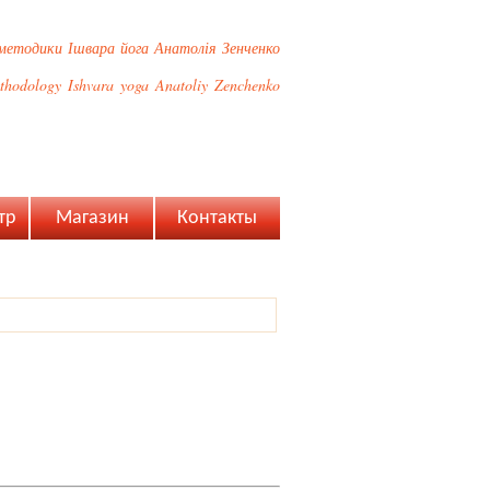
методики Ішвара йога Анатолія Зенченко
methodology Ishvara yoga Anatoliy Zenchenko
тр
Магазин
Контакты